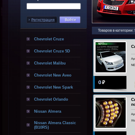
Товаров в категории:
Chevrolet Cruze
C
Chevrolet Cruze 5D
Ар
Chevrolet Malibu
NE
Chevrolet New Aveo
0
₽
Chevrolet New Spark
Chevrolet Orlando
C
п
Nissan Almera
Ар
Xl
Nissan Almera Classic
(B10RS)