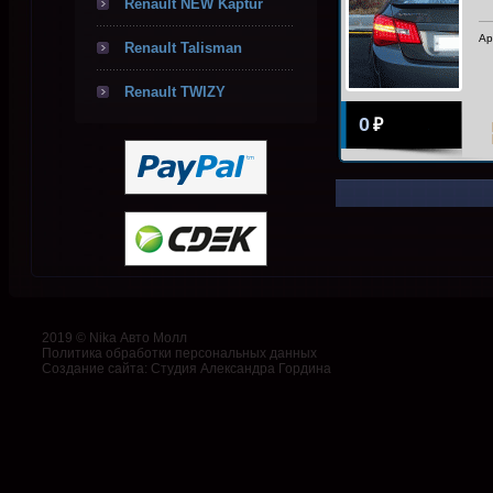
Renault NEW Kaptur
Ар
Renault Talisman
Renault TWIZY
0
₽
2019 © Nika Авто Молл
Политика обработки персональных данных
Создание сайта
:
Студия Александра Гордина