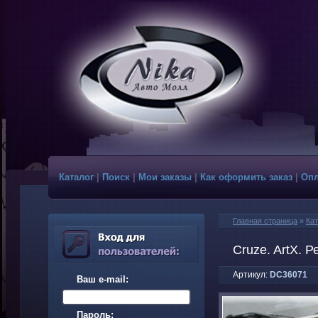
Каталог
|
Поиск
|
Мои заказы
|
Как оформить заказ
|
Опл
Главная страница
»
Кат
Cruze. ArtX. Р
Артикул:
DC36071
Ваш e-mail:
Пароль: