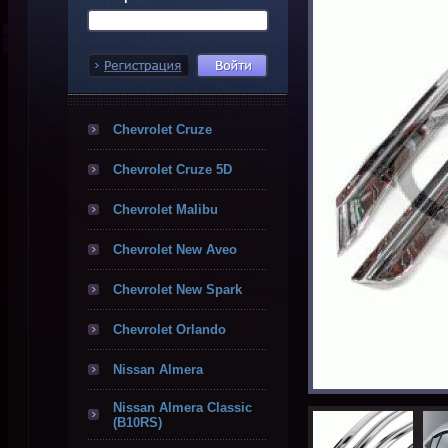
Chevrolet Cruze
Chevrolet Cruze 5D
Chevrolet Malibu
Chevrolet New Aveo
Chevrolet New Spark
Chevrolet Orlando
Nissan Almera
Nissan Almera Classic
(B10RS)