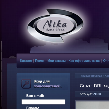
Каталог
|
Поиск
|
Мои заказы
|
Как оформить заказ
|
Опл
Главная страница
»
Кат
Cruze. DRL х
Артикул:
59080
Ваш e-mail:
Пароль: