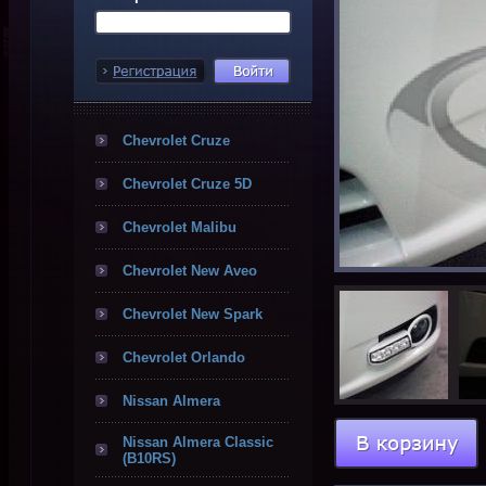
Chevrolet Cruze
Chevrolet Cruze 5D
Chevrolet Malibu
Chevrolet New Aveo
Chevrolet New Spark
Chevrolet Orlando
Nissan Almera
Nissan Almera Classic
(B10RS)