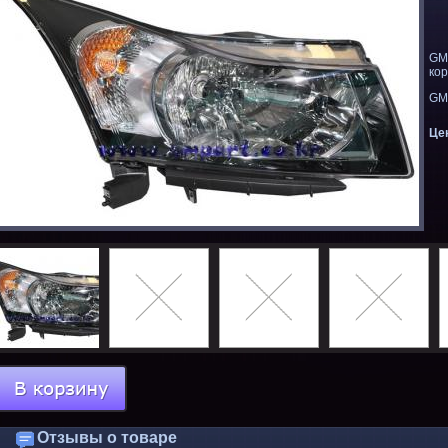
GM.
ко
GM
Це
Отзывы о товаре