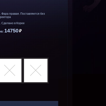
 Фара правая. Поставляется без
рректора
. Сделано в Корее
14750
₽
на: