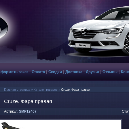
оформить заказ
|
Оплата
|
Скидки
|
Доставка
|
Друзья
|
Отзывы
|
Кон
Главная страница
»
Каталог товаров
»
Cruze. Фара правая
Cruze. Фара правая
Артикул:
SMP12407
Стат