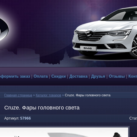
оформить заказ
|
Оплата
|
Скидки
|
Доставка
|
Друзья
|
Отзывы
|
Кон
Главная страница
»
Каталог товаров
»
Cruze. Фары головного света
Cruze. Фары головного света
Артикул:
57966
Стат