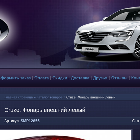
оформить заказ
|
Оплата
|
Скидки
|
Доставка
|
Друзья
|
Отзывы
|
Кон
Главная страница
»
Каталог товаров
»
Cruze. Фонарь внешний левый
Cruze. Фонарь внешний левый
Артикул:
SMP12855
Стат