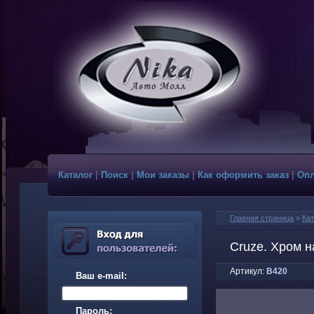
Каталог
|
Поиск
|
Мои заказы
|
Как оформить заказ
|
Опл
Главная страница
»
Кат
Cruze. Хром н
Артикул:
B420
Ваш e-mail:
Пароль: