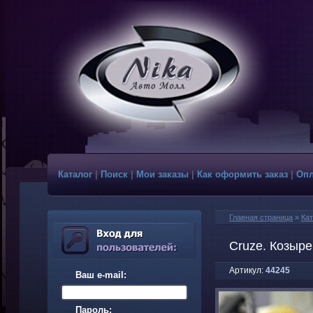
Каталог
|
Поиск
|
Мои заказы
|
Как оформить заказ
|
Опл
Главная страница
»
Кат
Cruze. Козыре
Артикул:
44245
Ваш e-mail:
Пароль: