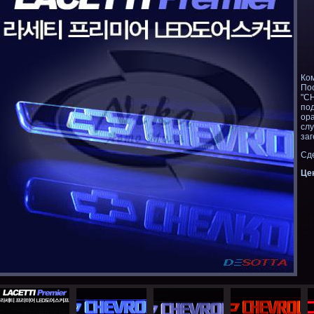
Ком
По
"C
под
ор
сл
за
Сд
Цен