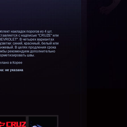
плект накладок порогов из 4 шт.
ставляется с надписью "CRUZE" или
HEVROLET". В четырех вариантах
светки: синий, красниый, белый или
анжевый. В целях продления срока
ужбы рекомендуем дополнительно
герметизировать швы.
елано в Корее
а: не указана