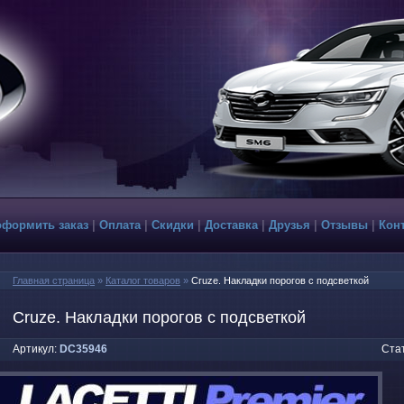
оформить заказ
|
Оплата
|
Скидки
|
Доставка
|
Друзья
|
Отзывы
|
Кон
Главная страница
»
Каталог товаров
»
Cruze. Накладки порогов с подсветкой
Cruze. Накладки порогов с подсветкой
Артикул:
DC35946
Стат