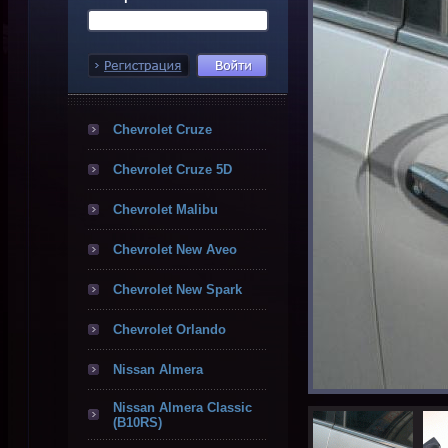
Chevrolet Cruze
Chevrolet Cruze 5D
Chevrolet Malibu
Chevrolet New Aveo
Chevrolet New Spark
Chevrolet Orlando
Nissan Almera
Nissan Almera Classic
(B10RS)