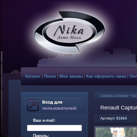
Каталог
|
Поиск
|
Мои заказы
|
Как оформить заказ
|
Опл
Главная страница
»
Кат
Renault Capt
Артикул:
81664
Ваш e-mail:
Пароль: