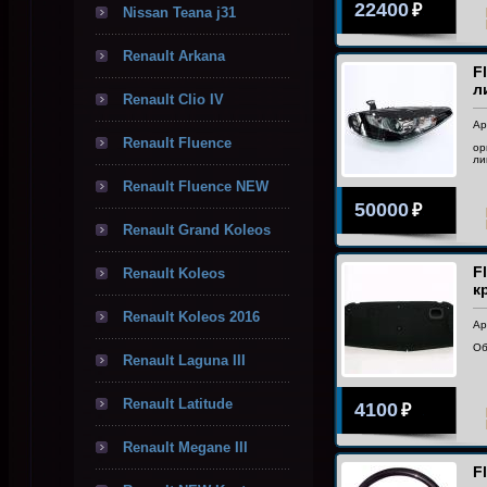
22400
₽
Nissan Teana j31
Renault Arkana
F
л
Renault Clio IV
Ар
Renault Fluence
ор
ли
Renault Fluence NEW
50000
₽
Renault Grand Koleos
F
Renault Koleos
к
Renault Koleos 2016
Ар
Об
Renault Laguna III
Renault Latitude
4100
₽
Renault Megane III
F