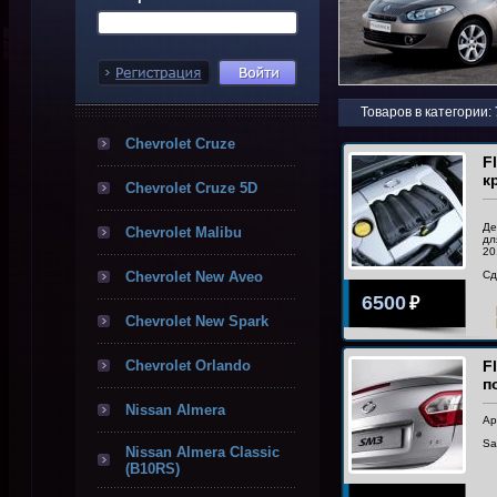
Товаров в категории:
Chevrolet Cruze
F
к
Chevrolet Cruze 5D
Де
Chevrolet Malibu
дл
20
Chevrolet New Aveo
Сд
6500
₽
Chevrolet New Spark
Chevrolet Orlando
F
п
Nissan Almera
Ар
Sa
Nissan Almera Classic
(B10RS)