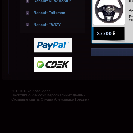
с
Renault NEW Kaptur
Ар
Renault Talisman
Ру
те
Renault TWIZY
37700
₽
2019 © Nika Авто Молл
Политика обработки персональных данных
Создание сайта
:
Студия Александра Гордина