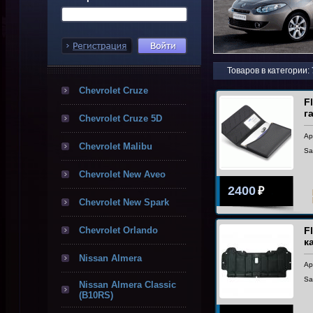
Товаров в категории:
Chevrolet Cruze
F
г
Chevrolet Cruze 5D
Ар
Chevrolet Malibu
Sa
Chevrolet New Aveo
2400
₽
Chevrolet New Spark
Chevrolet Orlando
F
к
Nissan Almera
Ар
Sa
Nissan Almera Classic
(B10RS)