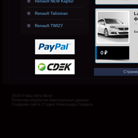
Renault NEW Kaptur
Renault Talisman
L
ф
Renault TWIZY
Ба
0
₽
Страниц
2019 © Nika Авто Молл
Политика обработки персональных данных
Создание сайта
:
Студия Александра Гордина