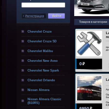
Товаров в категории:
Chevrolet Cruze
L
п
Chevrolet Cruze 5D
пр
де
Chevrolet Malibu
Chevrolet New Aveo
0
₽
Chevrolet New Spark
L
Chevrolet Orlando
Nissan Almera
Ар
Ор
ба
Nissan Almera Classic
(B10RS)
Ок
KX
6950
₽