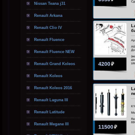
Сд
Nissan Teana j31
Renault Arkana
L
Renault Clio IV
б
Renault Fluence
Ар
Аб
До
Renault Fluence NEW
(в
да
4200
уд
Renault Grand Koleos
₽
Renault Koleos
Renault Koleos 2016
L
п
Renault Laguna III
KY
Renault Latitude
Mo
Re
88
Renault Megane III
11500
₽