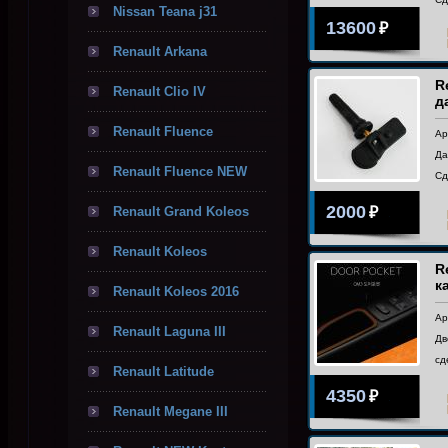
Nissan Teana j31
13600
₽
Renault Arkana
R
Renault Clio IV
д
Renault Fluence
Ар
Да
Renault Fluence NEW
Сд
2000
Renault Grand Koleos
₽
Renault Koleos
R
к
Renault Koleos 2016
Ар
Renault Laguna III
Дв
сд
Renault Latitude
4350
₽
Renault Megane III