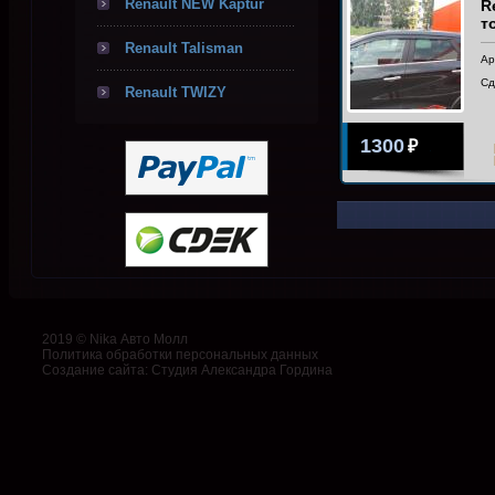
Renault NEW Kaptur
R
т
Renault Talisman
Ар
Сд
Renault TWIZY
1300
₽
2019 © Nika Авто Молл
Политика обработки персональных данных
Создание сайта
:
Студия Александра Гордина