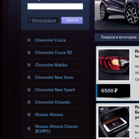
Товаров в категории:
Chevrolet Cruze
R
Chevrolet Cruze 5D
l
Chevrolet Malibu
Ар
3D
Chevrolet New Aveo
Сд
Chevrolet New Spark
6500
₽
Chevrolet Orlando
R
Б
Nissan Almera
у
Nissan Almera Classic
Ар
(B10RS)
Бе
Сд