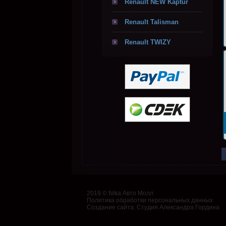
Renault NEW Kaptur
Renault Talisman
Renault TWIZY
2019 © Nika Авто Молл
Политика обработки персональных данных
Создание сайта
:
Студия Александра Гордина