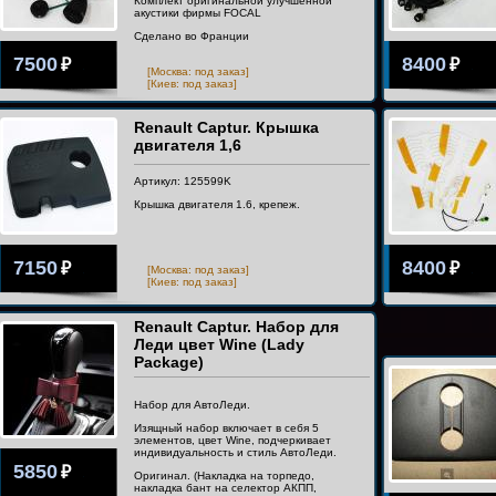
Комплект оригинальной улучшенной
акустики фирмы FOCAL
Сделано во Франции
7500
8400
₽
₽
[Москва: под заказ]
[Киев: под заказ]
Renault Captur. Крышка
двигателя 1,6
Артикул: 125599K
Крышка двигателя 1.6, крепеж.
7150
8400
₽
₽
[Москва: под заказ]
[Киев: под заказ]
Renault Captur. Набор для
Леди цвет Wine (Lady
Package)
Набор для АвтоЛеди.
Изящный набор включает в себя 5
элементов, цвет Wine, подчеркивает
индивидуальность и стиль АвтоЛеди.
5850
₽
Оригинал. (Накладка на торпедо,
накладка бант на селектор АКПП,