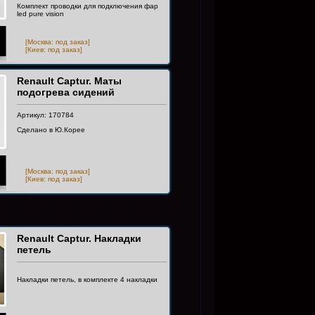
Комплект проводки для подключения фар
led pure vision
[Москва: под заказ]
[Киев: под заказ]
Renault Captur. Маты
подогрева сидений
Артикул: 170784
Сделано в Ю.Корее
[Москва: под заказ]
[Киев: под заказ]
Renault Captur. Накладки
петель
Накладки петель, в комплекте 4 накладки