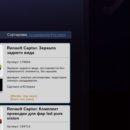
Сортировка:
по названию
|
по цене
Renault Captur. Зеркало
заднего вида
Артикул: 178664
Зеркало заднего вида, поставляется без
зеркального элемента, без крышки,
функции: электро регулировка, подогорев,
электро складывание.
Сделано в Ю.Корее
[Москва: под заказ]
[Киев: под заказ]
Renault Captur. Комплект
проводки для фар led pure
vision
Артикул: 194714