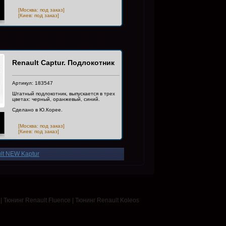
[Москва: под заказ]
[Киев: под заказ]
Renault Captur. Подлокотник
Артикул: 183547
Штатный подлокотник, выпускается в трех
цветах: черный, оранжевый, синий.
Сделано в Ю.Корее.
[Москва: под заказ]
[Киев: под заказ]
lt NEW Kaptur
|
Тюнинг Renault Fluence
|
Тюнинг Renault Koleos