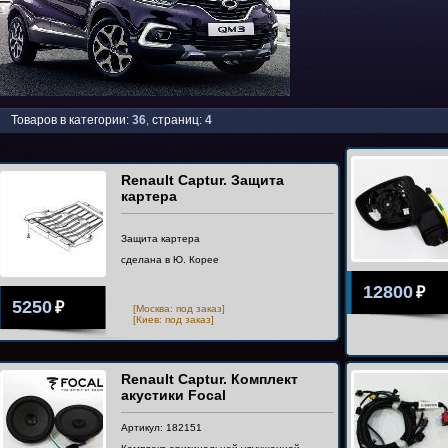
Товаров в категории:
36
,
страниц:
4
Renault Captur. Защита
картера
Защита картера
сделана в Ю. Корее
12800
₽
5250
₽
[Москва: под заказ]
[Киев: под заказ]
Renault Captur. Комплект
акустики Focal
Артикул: 182151