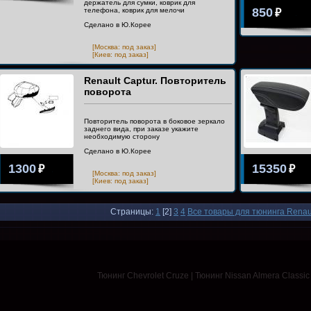
держатель для сумки, коврик для
850
телефона, коврик для мелочи
₽
Сделано в Ю.Корее
[Москва: под заказ]
[Киев: под заказ]
Renault Captur. Повторитель
поворота
Повторитель поворота в боковое зеркало
заднего вида, при заказе укажите
необходимую сторону
Сделано в Ю.Корее
1300
15350
₽
₽
[Москва: под заказ]
[Киев: под заказ]
Страницы:
1
[2]
3
4
Все товары для тюнинга Renau
Тюнинг Chevrolet Cruze
|
Тюнинг Nissan Almera Classic