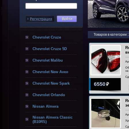
Товаров в категории:
Chevrolet Cruze
R
Chevrolet Cruze 5D
в
Chevrolet Malibu
Ар
Об
за
Chevrolet New Aveo
Сд
Chevrolet New Spark
6550
₽
Chevrolet Orlando
R
з
Nissan Almera
Ар
Nissan Almera Classic
Хр
(B10RS)
Сд